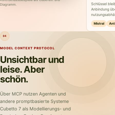
Schlüssel ble
Diagramm.
Anbindung übe
nutzungsabhän
Mistral
Ant
04
MODEL CONTEXT PROTOCOL
Unsichtbar und
leise. Aber
schön.
Über MCP nutzen Agenten und
andere promptbasierte Systeme
Cubetto 7 als Modellierungs- und