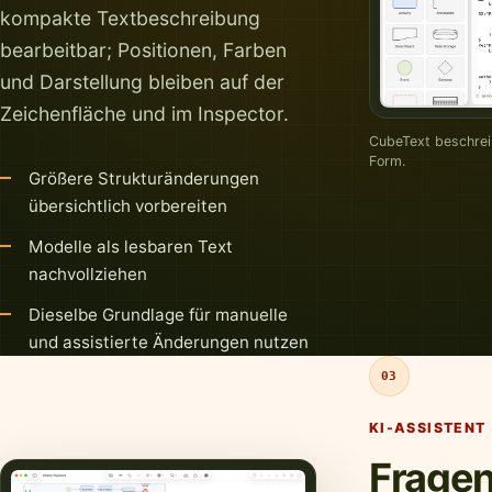
kompakte Textbeschreibung
bearbeitbar; Positionen, Farben
und Darstellung bleiben auf der
Zeichenfläche und im Inspector.
CubeText beschreib
Form.
Größere Strukturänderungen
übersichtlich vorbereiten
Modelle als lesbaren Text
nachvollziehen
Dieselbe Grundlage für manuelle
und assistierte Änderungen nutzen
03
KI-ASSISTENT
Fragen