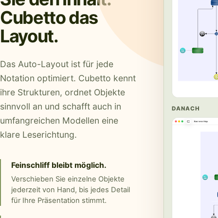
Cubetto das
Layout.
Das Auto-Layout ist für jede
Notation optimiert. Cubetto kennt
ihre Strukturen, ordnet Objekte
sinnvoll an und schafft auch in
DANACH
umfangreichen Modellen eine
klare Leserichtung.
Feinschliff bleibt möglich.
Verschieben Sie einzelne Objekte
jederzeit von Hand, bis jedes Detail
für Ihre Präsentation stimmt.