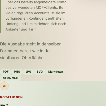
über das bereits angemeldete Konto
des verwendeten MCP-Clients. Bei
vielen regulären Accounts ist sie im
vorhandenen Kontingent enthalten;
Umfang und Limits richten sich nach
Anbieter und Tarif.
Die Ausgabe steht in denselben
Formaten bereit wie in der
sichtbaren Oberfläche.
PDF
PNG
JPG
SVG
Markdown
BPMN XML
05
NOTATIONEN